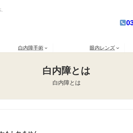
応。
0
白内障手術
眼内レンズ
白内障とは
白内障とは