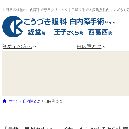
内
世田谷区経堂の白内障手術専門クリニック｜日帰り手術＆多焦点眼内レンズも対
容
を
ス
キ
初めての方へ
白内障とは
ッ
プ
ホーム
白内障とは
白内障とは