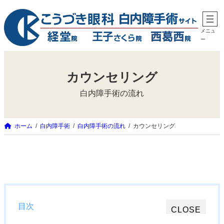
内
容
メニュ
を
ー
ス
キ
カウンセリング
ッ
白内障手術の流れ
プ
ホーム
白内障手術
白内障手術の流れ
カウンセリング
目次
CLOSE