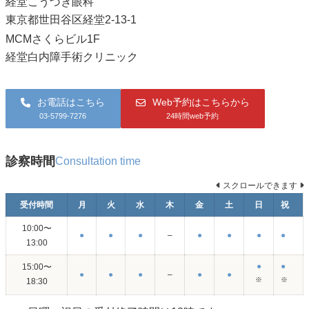
経堂こうづき眼科
東京都世田谷区経堂2-13-1
MCMさくらビル1F
経堂白内障手術クリニック
お電話はこちら
Web予約はこちらから
03-5799-7276
24時間web予約
診察時間
Consultation time
スクロールできます
受付時間
月
火
水
木
金
土
日
祝
10:00〜
●
●
●
–
●
●
●
●
13:00
●
●
15:00〜
●
●
●
–
●
●
※
※
18:30