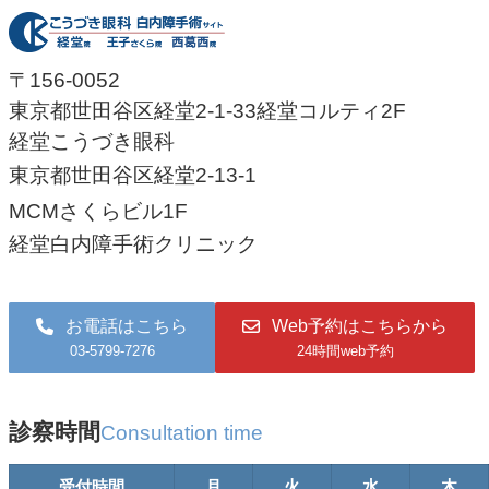
〒156-0052
東京都世田谷区経堂2-1-33経堂コルティ2F
経堂こうづき眼科
東京都世田谷区経堂2-13-1
MCMさくらビル1F
経堂白内障手術クリニック
お電話はこちら
Web予約はこちらから
03-5799-7276
24時間web予約
診察時間
Consultation time
受付時間
月
火
水
木