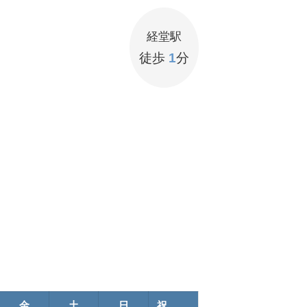
経堂駅
徒歩
1
分
金
土
日
祝