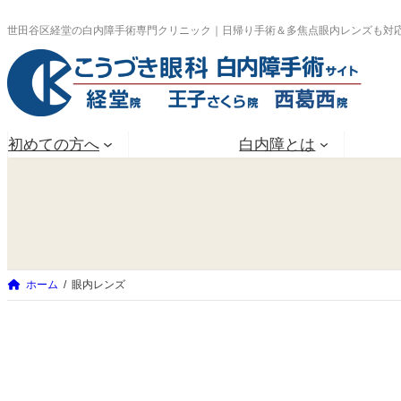
内
世田谷区経堂の白内障手術専門クリニック｜日帰り手術＆多焦点眼内レンズも対
容
を
ス
キ
初めての方へ
白内障とは
ッ
プ
ホーム
眼内レンズ